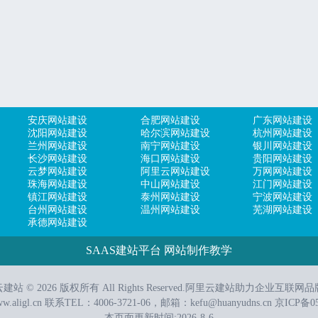
安庆网站建设
合肥网站建设
广东网站建设
沈阳网站建设
哈尔滨网站建设
杭州网站建设
兰州网站建设
南宁网站建设
银川网站建设
长沙网站建设
海口网站建设
贵阳网站建设
云梦网站建设
阿里云网站建设
万网网站建设
珠海网站建设
中山网站建设
江门网站建设
镇江网站建设
泰州网站建设
宁波网站建设
台州网站建设
温州网站建设
芜湖网站建设
承德网站建设
SAAS建站平台
网站制作教学
站 © 2026 版权所有 All Rights Reserved.
阿里云建站
助力企业互联网品
w.aligl.cn
联系TEL：4006-3721-06，邮箱：kefu@huanyudns.cn
京ICP备05
本页面更新时间:2026-8-6