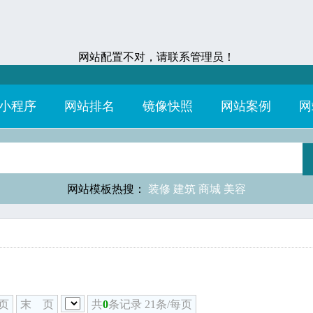
网站配置不对，请联系管理员！
小程序
网站排名
镜像快照
网站案例
网
网站模板热搜：
装修
建筑
商城
美容
页
末 页
共
0
条记录 21条/每页